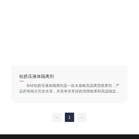
铝挤压液体隔离剂
BAE铝挤压液体隔离剂是一款水基耐高温离型喷雾剂，产
品所有组分完全水溶，并具有非常好的润滑效果和高温稳定
性，在铝挤压工艺环节中使用，可有效防止高温下铝合金与
挤压工具发生粘连，提高生产效率，同时对铝制品和环境无
任何污染。
1
<
>